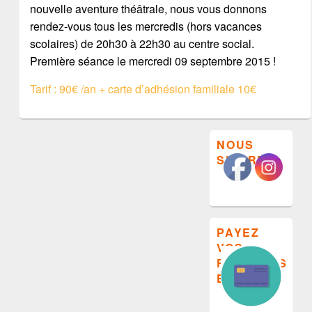
nouvelle aventure théâtrale, nous vous donnons
rendez-vous tous les mercredis (hors vacances
scolaires) de 20h30 à 22h30 au centre social.
Première séance le mercredi 09 septembre 2015 !
Tarif : 90€ /an + carte d’adhésion familiale 10€
Zone
NOUS
principale
SUIVRE
de
widget
pour
la
barre
latérale
PAYEZ
VOS
FACTURES
EN LIGNE