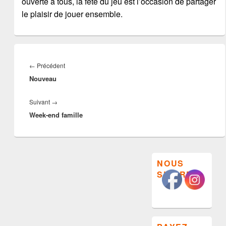
ouverte à tous, la fête du jeu est l’occasion de partager
le plaisir de jouer ensemble.
Navigation
de
Article
←
Précédent
l’article
Nouveau
précédent :
Article
Suivant
→
Week-end famille
suivant :
Zone
NOUS
principale
SUIVRE
de
widget
pour
la
barre
latérale