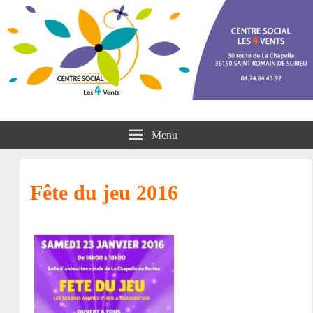
Centre social les 4 vents
Menu
Fête du jeu 2016