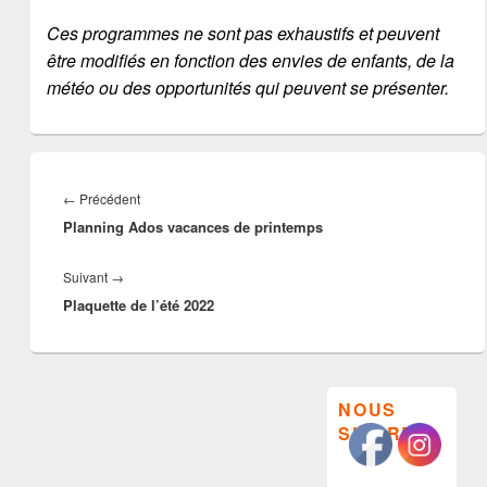
Ces programmes ne sont pas exhaustifs et peuvent
être modifiés en fonction des envies de enfants, de la
météo ou des opportunités qui peuvent se présenter.
Navigation
de
Article
←
Précédent
l’article
Planning Ados vacances de printemps
précédent :
Article
Suivant
→
Plaquette de l’été 2022
suivant :
Zone
NOUS
principale
SUIVRE
de
widget
pour