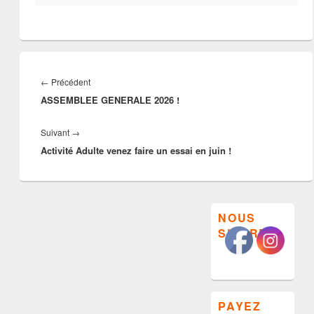
Navigation
de
Article
←
Précédent
l’article
ASSEMBLEE GENERALE 2026 !
précédent :
Article
Suivant
→
Activité Adulte venez faire un essai en juin !
suivant :
Zone
NOUS
principale
SUIVRE
de
widget
pour
la
barre
latérale
PAYEZ